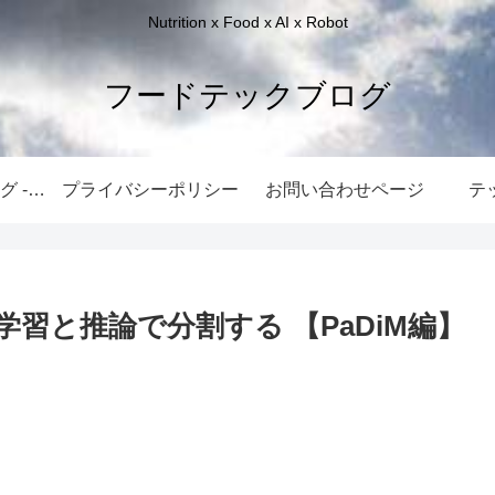
Nutrition x Food x AI x Robot
フードテックブログ
フードテックブログ -ホーム-
プライバシーポリシー
お問い合わせページ
テ
 を学習と推論で分割する 【PaDiM編】