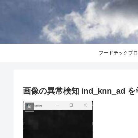
画像の異常検知 ind_knn_ad
AI