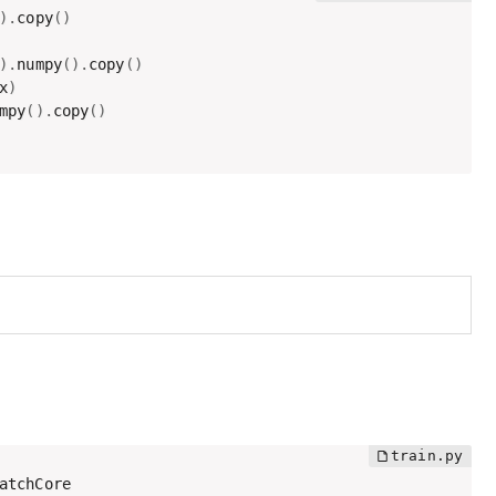
)
.
copy
(
)
)
.
numpy
(
)
.
copy
(
)
x
)
mpy
(
)
.
copy
(
)