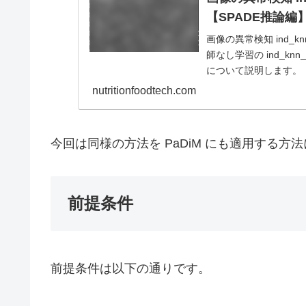
【SPADE推論編
画像の異常検知 ind_k
師なし学習の ind_k
について説明します。
nutritionfoodtech.com
今回は同様の方法を PaDiM にも適用する方
前提条件
前提条件は以下の通りです。