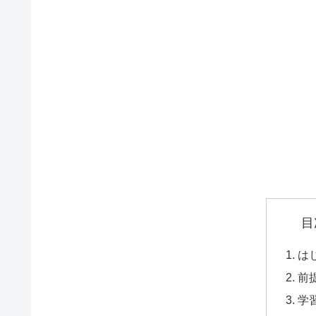
目
は
前
学