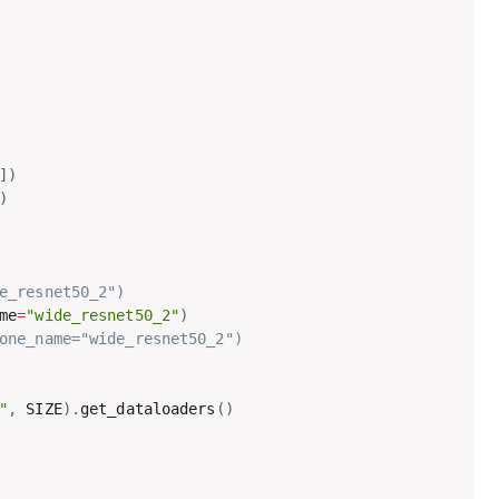
]
)
)
e_resnet50_2")
me
=
"wide_resnet50_2"
)
one_name="wide_resnet50_2")
"
,
 SIZE
)
.
get_dataloaders
(
)