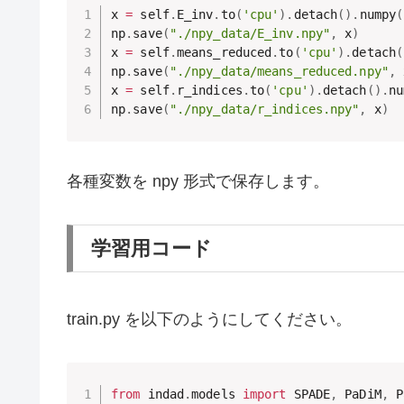
x 
=
 self
.
E_inv
.
to
(
'cpu'
)
.
detach
(
)
.
numpy
(
np
.
save
(
"./npy_data/E_inv.npy"
,
 x
)
x 
=
 self
.
means_reduced
.
to
(
'cpu'
)
.
detach
(
np
.
save
(
"./npy_data/means_reduced.npy"
,
 
x 
=
 self
.
r_indices
.
to
(
'cpu'
)
.
detach
(
)
.
nu
np
.
save
(
"./npy_data/r_indices.npy"
,
 x
)
各種変数を npy 形式で保存します。
学習用コード
train.py を以下のようにしてください。
from
 indad
.
models 
import
 SPADE
,
 PaDiM
,