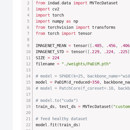
from
 indad
.
data 
import
import
import
import
 numpy 
as
from
 torchvision 
import
from
 torch 
import
 tensor

IMAGENET_MEAN 
=
 tensor
(
[
.485
,
.456
,
.406
IMAGENET_STD 
=
 tensor
(
[
.229
,
.224
,
.225
]
SIZE 
=
224
filename 
=
"./weights/PaDiM.pth"
# model = SPADE(k=25, backbone_name="wid
model 
=
 PaDiM
(
d_reduced
=
350
,
 backbone_na
# model = PatchCore(f_coreset=.10, backb
# model.to("cuda")
train_ds
,
 test_ds 
=
 MVTecDataset
(
"custom
# feed healthy dataset
model
.
fit
(
train_ds
)