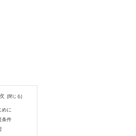
次
じめに
提条件
習