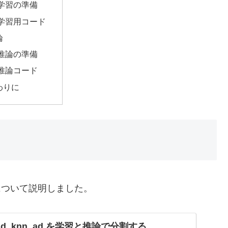
学習の準備
学習用コード
論
推論の準備
推論コード
わりに
法について説明しました。
d_knn_ad を学習と推論で分割する