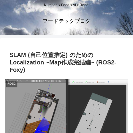
Nutrition x Food x AI x Robot
フードテックブログ
SLAM (自己位置推定) のための
Localization ~Map作成完結編~ (ROS2-
Foxy)
ROS2