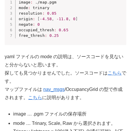
image
:
 ./map.pgm

mode
:
 trinary

resolution
:
0.05
origin
:
[
-4.58
,
-11.8
,
0
]
negate
:
0
occupied_thresh
:
0.65
free_thresh
:
0.25
yaml ファイルの mode の説明は、ソースコードを見ない
と分からないと思います。
探しても見つかりませんでした。ソースコードは
こちら
で
す。
マップファイルは
nav_msgs
/OccupancyGrid の型で作成
されます。
こちら
に説明があります。
image … .pgm ファイルの保存場所
mode … Trinary, Scale, Raw から選択されます。