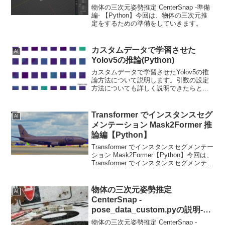
物体の三次元姿勢推定 CenterSnap -準備
編- 【Python】今回は、物体の三次元推
定をするための準備をしていきます。
カスタムデータで学習させた
AI
Yolov5の推論(Python)
カスタムデータで学習させたYolov5の推
論方法について説明します。引数の設定
方法についても詳しく説明できたらと思
います。
Transformer でインスタンスセグ
AI
メンテーション Mask2Former 推
論編【Python】
Transformer でインスタンスセグメンテー
ション Mask2Former【Python】今回は、
Transformer でインスタンスセグメンテー
ションが可能な Mask2Former について
説明します。
物体の三次元姿勢推定
AI
CenterSnap -
pose_data_custom.pyの説明-
【Python】
物体の三次元姿勢推定 CenterSnap -