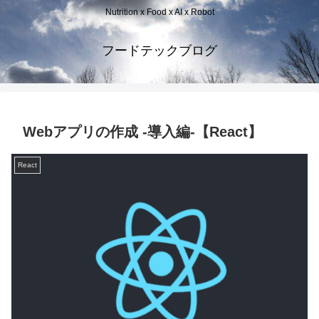
Nutrition x Food x AI x Robot
フードテックブログ
Webアプリの作成 -導入編-【React】
React