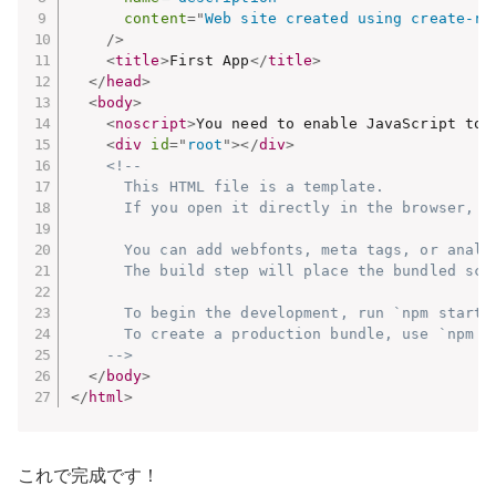
content
=
"
Web site created using create-re
/>
<
title
>
First App
</
title
>
</
head
>
<
body
>
<
noscript
>
You need to enable JavaScript to 
<
div
id
=
"
root
"
>
</
div
>
<!--

      This HTML file is a template.

      If you open it directly in the browser, yo
      You can add webfonts, meta tags, or analyt
      The build step will place the bundled scri
      To begin the development, run `npm start` 
      To create a production bundle, use `npm ru
    -->
</
body
>
</
html
>
これで完成です！