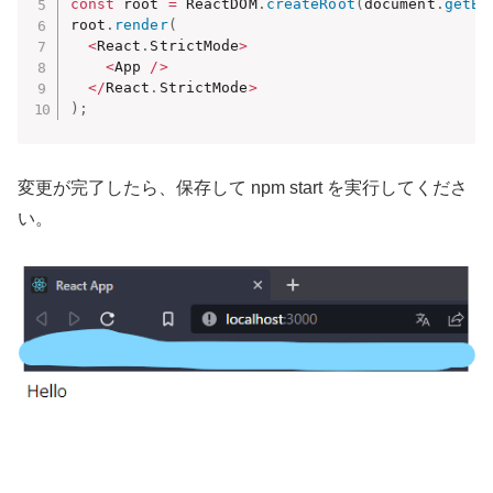
const
 root 
=
 ReactDOM
.
createRoot
(
document
.
getEl
root
.
render
(
<
React
.
StrictMode
>
<
App 
/
>
<
/
React
.
StrictMode
>
)
;
変更が完了したら、保存して npm start を実行してくださ
い。