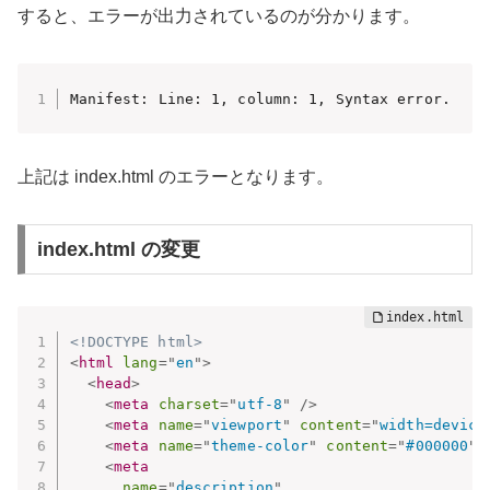
すると、エラーが出力されているのが分かります。
Manifest: Line: 1, column: 1, Syntax error.
上記は index.html のエラーとなります。
index.html の変更
<!DOCTYPE html>
<
html
lang
=
"
en
"
>
<
head
>
<
meta
charset
=
"
utf-8
"
/>
<
meta
name
=
"
viewport
"
content
=
"
width=device
<
meta
name
=
"
theme-color
"
content
=
"
#000000
"
<
meta
name
=
"
description
"