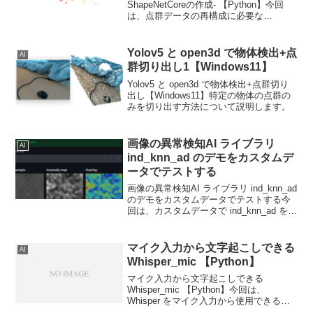
ShapeNetCoreの作成- 【Python】今回
は、点群データの再構成に必要な
ShapeNetCore を作成していきます
Yolov5 と open3d で物体検出+点
AI
群切り出し1【Windows11】
Yolov5 と open3d で物体検出+点群切り
出し【Windows11】特定の物体の点群の
みを切り出す方法について説明します。
画像の異常検知AI ライブラリ
AI
ind_knn_ad のデモをカスタムデ
ータでテストする
画像の異常検知AI ライブラリ ind_knn_ad
のデモをカスタムデータでテストする今
回は、カスタムデータで ind_knn_ad を使
用する方法について説明します。
マイク入力から文字起こしできる
AI
Whisper_mic 【Python】
マイク入力から文字起こしできる
Whisper_mic 【Python】今回は、
Whisper をマイク入力から使用できる
Whisper_mic のデモを実行していきま