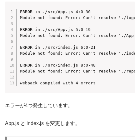
ERROR in ./src/App.js 4:0-30

Module not found: Error: Can't resolve './logo.
ERROR in ./src/App.js 5:0-19

Module not found: Error: Can't resolve './App.c
ERROR in ./src/index.js 6:0-21

Module not found: Error: Can't resolve './index
ERROR in ./src/index.js 8:0-48

Module not found: Error: Can't resolve './repor
webpack compiled with 4 errors
エラーが4つ発生しています。
App.js と index.js を変更します。