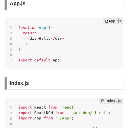
App.js
function
App
(
)
{
return
(
<
div
>
Hello
<
/
div
>
)
;
}
export
default
 App
;
index.js
import
 React 
from
'react'
;
import
 ReactDOM 
from
'react-dom/client'
;
import
 App 
from
'./App'
;