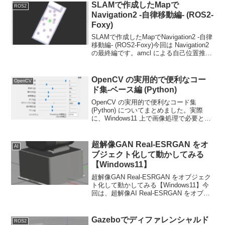
SLAMで作成したMapで
ROS2
Navigation2 -自律移動編- (ROS2-
Foxy)
SLAMで作成したMapでNavigation2 -自律
移動編- (ROS2-Foxy)今回は Navigation2
の最終編です。amcl による自己位置推定
と path-planning による経路計画について
解説していきます。
OpenCV の実用的で便利なコー
OpenCV
ド集-ベース編 (Python)
OpenCV の実用的で便利なコード集
(Python) についてまとめました。実際
に、Windows11 上で画像処理で必要とな
ったコードを随時まとめていきます。
超解像GAN Real-ESRGAN をオ
AI
ブジェクト化して動かしてみる
【Windows11】
超解像GAN Real-ESRGAN をオブジェク
ト化して動かしてみる【Windows11】今
回は、超解像AI Real-ESRGAN をオブジ
ェクト化して動かしてみます。
Gazeboでディファレンシャルド
ROS2