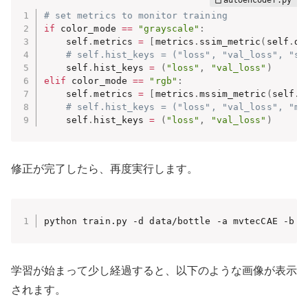
# set metrics to monitor training
if
 color_mode 
==
"grayscale"
:
    self
.
metrics 
=
[
metrics
.
ssim_metric
(
self
.
dy
# self.hist_keys = ("loss", "val_loss", "ss
    self
.
hist_keys 
=
(
"loss"
,
"val_loss"
)
elif
 color_mode 
==
"rgb"
:
    self
.
metrics 
=
[
metrics
.
mssim_metric
(
self
.
d
# self.hist_keys = ("loss", "val_loss", "ms
    self
.
hist_keys 
=
(
"loss"
,
"val_loss"
)
修正が完了したら、再度実行します。
python train.py -d data/bottle -a mvtecCAE -b 8
学習が始まって少し経過すると、以下のような画像が表示
されます。