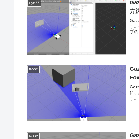
G
Python
方法
Ga
す。
ブの
Ga
ROS2
Fox
Ga
に、
す。
G
ROS2