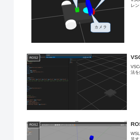
レン
VS
ROS2
VS
法を
RO
ROS2
WS
足す