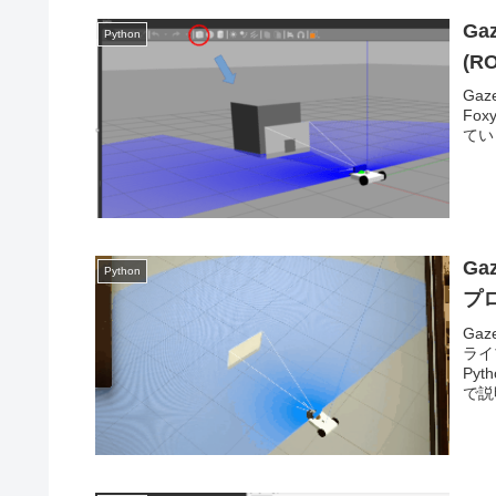
Ga
Python
(R
Ga
Fo
てい
Ga
Python
プロ
Ga
ライブ
Py
で説