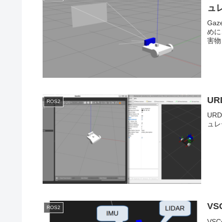
ュレ
Ga
めに
害物
UR
ROS2
UR
ュレ
VS
ROS2
VS